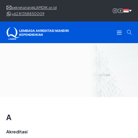
sekretariat@LAMDIK.or.id
+62 81358850009
Glosarium
Kumpulan istilah atau nomenklatur perihal proses akreditasi.
A
Akreditasi