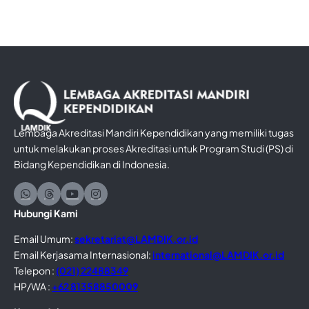
Lembaga Akreditasi Mandiri Kependidikan yang memiliki tugas
untuk melakukan proses Akreditasi untuk Program Studi (PS) di
Bidang Kependidikan di Indonesia.
Hubungi Kami
Email Umum:
sekretariat@LAMDIK.or.id
Email Kerjasama Internasional:
international@LAMDIK.or.id
Telepon :
(021) 22488349
HP/WA :
+62 81358850009