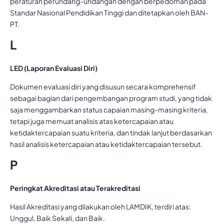
peraturan perundang-undangan dengan berpedoman pada
Standar Nasional Pendidikan Tinggi dan ditetapkan oleh BAN-
PT.
L
LED (Laporan Evaluasi Diri)
Dokumen evaluasi diri yang disusun secara komprehensif
sebagai bagian dari pengembangan program studi, yang tidak
saja menggambarkan status capaian masing-masing kriteria,
tetapi juga memuat analisis atas ketercapaian atau
ketidaktercapaian suatu kriteria, dan tindak lanjut berdasarkan
hasil analisis ketercapaian atau ketidaktercapaian tersebut.
P
Peringkat Akreditasi atau Terakreditasi
Hasil Akreditasi yang dilakukan oleh LAMDIK, terdiri atas:
Unggul, Baik Sekali, dan Baik.