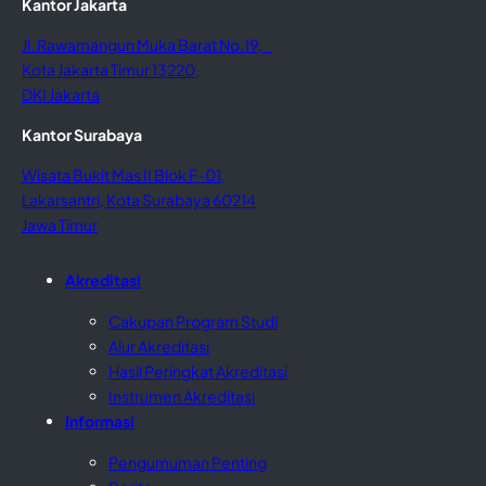
Kantor Jakarta
Jl. Rawamangun Muka Barat No.19,
Kota Jakarta Timur 13220,
DKI Jakarta
Kantor Surabaya
Wisata Bukit Mas II Blok F-01,
Lakarsantri, Kota Surabaya 60214
Jawa Timur
Akreditasi
Cakupan Program Studi
Alur Akreditasi
Hasil Peringkat Akreditasi
Instrumen Akreditasi
Informasi
Pengumuman Penting