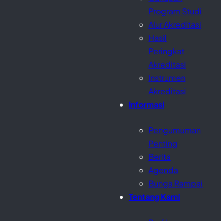
Program Studi
Alur Akreditasi
Hasil
Peringkat
Akreditasi
Instrumen
Akreditasi
Informasi
Pengumuman
Penting
Berita
Agenda
Bunga Rampai
Tentang Kami