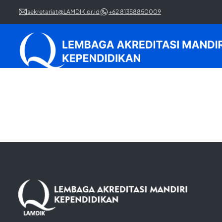
sekretariat@LAMDIK.or.id
+62 81358850009