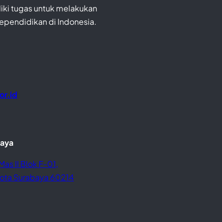
iki tugas untuk melakukan
Kependidikan di Indonesia.
or.id
baya
Mas II Blok F-01,
 Kota Surabaya 60214