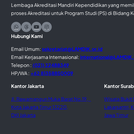
Lembaga Akreditasi Mandiri Kependidikan yang memil
proses Akreditasi untuk Program Studi (PS) di Bidang 
Hubungi Kami
Email Umum:
sekretariat@LAMDIK.or.id
Email Kerjasama Internasional:
international@LAMDIK.
Telepon :
(021) 22488349
HP/WA :
+62 81358850009
Kantor Jakarta
Kantor Sura
Jl. Rawamangun Muka Barat No.19,
Wisata Bukit 
Kota Jakarta Timur 13220,
Lakarsantri,
DKI Jakarta
Jawa Timur