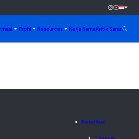
rmasi
Profil
Resources
Kerja Sama
Kritik Saran
Akreditasi
Cakupan