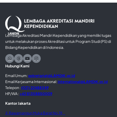
Lembaga Akreditasi Mandiri Kependidikan yang memiliki tugas
untuk melakukan proses Akreditasi untuk Program Studi (PS) di
Bidang Kependidikan di Indonesia.
Hubungi Kami
Email Umum:
sekretariat@LAMDIK.or.id
Email Kerjasama Internasional:
international@LAMDIK.or.id
Telepon :
(021) 22488349
HP/WA :
+62 81358850009
Kantor Jakarta
Jl. Rawamangun Muka Barat No.19,