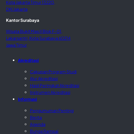
Kota Jakarta Timur 13220,
DKI Jakarta
Kantor Surabaya
Wisata Bukit Mas II Blok F-01,
Lakarsantri, Kota Surabaya 60214
Jawa Timur
Akreditasi
Cakupan Program Studi
Alur Akreditasi
Hasil Peringkat Akreditasi
Instrumen Akreditasi
Informasi
Pengumuman Penting
Berita
Agenda
Bunga Rampai