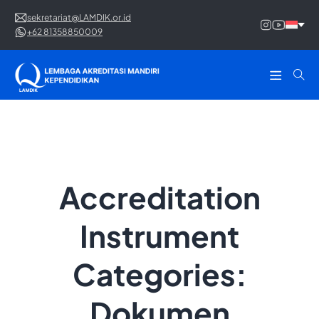
sekretariat@LAMDIK.or.id
+62 81358850009
Accreditation
Instrument
Categories:
Dokumen