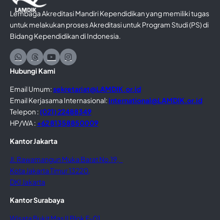
Lembaga Akreditasi Mandiri Kependidikan yang memiliki tugas
untuk melakukan proses Akreditasi untuk Program Studi (PS) di
Bidang Kependidikan di Indonesia.
Hubungi Kami
Email Umum:
sekretariat@LAMDIK.or.id
Email Kerjasama Internasional:
international@LAMDIK.or.id
Telepon :
(021) 22488349
HP/WA :
+62 81358850009
Kantor Jakarta
Jl. Rawamangun Muka Barat No.19,
Kota Jakarta Timur 13220,
DKI Jakarta
Kantor Surabaya
Wisata Bukit Mas II Blok F-01,