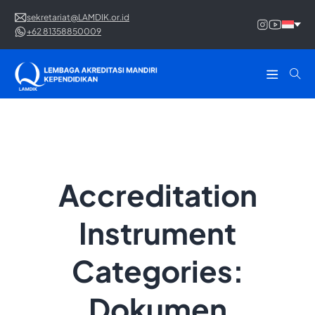
sekretariat@LAMDIK.or.id
+62 81358850009
Accreditation
Instrument
Categories:
Dokumen