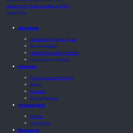
Lakarsantri, Kota Surabaya 60214
Jawa Timur
Akreditasi
Cakupan Program Studi
Alur Akreditasi
Hasil Peringkat Akreditasi
Instrumen Akreditasi
Informasi
Pengumuman Penting
Berita
Agenda
Bunga Rampai
Tentang Kami
Profile
Organisasi
Resources