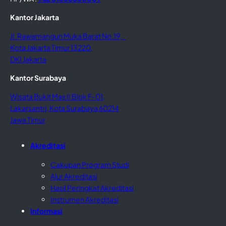
Kantor Jakarta
Jl. Rawamangun Muka Barat No.19,
Kota Jakarta Timur 13220,
DKI Jakarta
Kantor Surabaya
Wisata Bukit Mas II Blok F-01,
Lakarsantri, Kota Surabaya 60214
Jawa Timur
Akreditasi
Cakupan Program Studi
Alur Akreditasi
Hasil Peringkat Akreditasi
Instrumen Akreditasi
Informasi