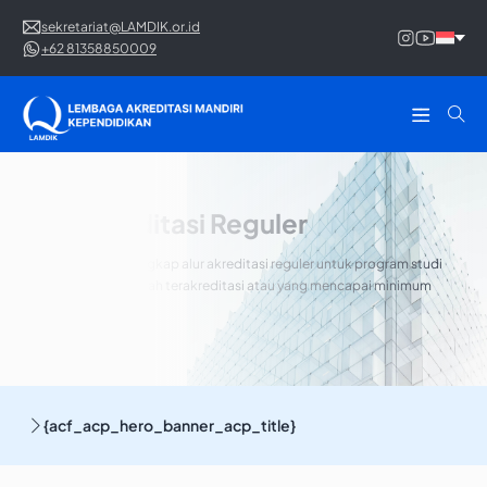
sekretariat@LAMDIK.or.id
+62 81358850009
Alur Akreditasi Reguler
Pahami panduan lengkap alur akreditasi reguler untuk program studi
yang sebelumnya telah terakreditasi atau yang mencapai minimum
akreditasi.
{acf_acp_hero_banner_acp_title}