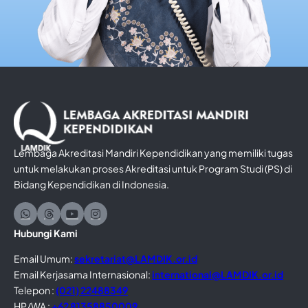
Lembaga Akreditasi Mandiri Kependidikan yang memiliki tugas
untuk melakukan proses Akreditasi untuk Program Studi (PS) di
Bidang Kependidikan di Indonesia.
Hubungi Kami
Email Umum:
sekretariat@LAMDIK.or.id
Email Kerjasama Internasional:
international@LAMDIK.or.id
Telepon :
(021) 22488349
HP/WA :
+62 81358850009