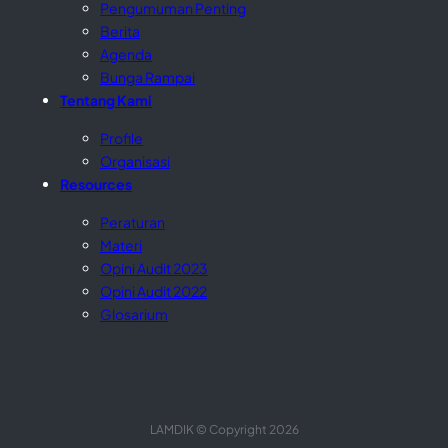
Pengumuman Penting
Berita
Agenda
Bunga Rampai
Tentang Kami
Profile
Organisasi
Resources
Peraturan
Materi
Opini Audit 2023
Opini Audit 2022
Glosarium
LAMDIK © Copyright 2026