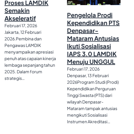
Proses LAMDIK
Semakin
Pengelola Prodi
Akseleratif
Kependidikan PTS
Februari 17, 2026
Denpasar-
Jakarta, 12 Februari
Mataram Antusias
2026.Pembina dan
Ikuti Sosialisasi
Pengawas LAMDIK
menyampaikan apresiasi
IAPS 3.0 LAMDIK
penuh atas capaian kinerja
Menuju UNGGUL
lembaga sepanjang tahun
Februari 17, 2026
2025. Dalam forum
Denpasar, 13 Februari
strategis…
2026Program Studi (Prodi)
Kependidikan Perguruan
Tinggi Swasta (PTS) dari
wilayah Denpasar-
Mataram tampak antusias
mengikuti Sosialisasi
Instrumen Akreditasi…