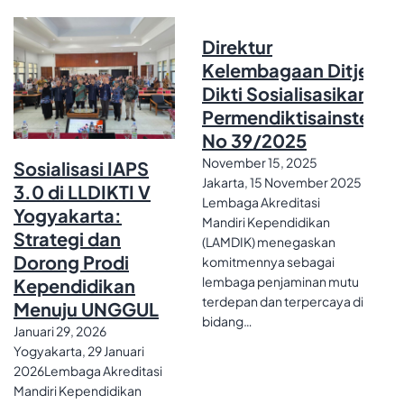
Direktur
Kelembagaan Ditjen
Dikti Sosialisasikan
Permendiktisainstek
No 39/2025
November 15, 2025
Sosialisasi IAPS
Jakarta, 15 November 2025
3.0 di LLDIKTI V
Lembaga Akreditasi
Yogyakarta:
Mandiri Kependidikan
Strategi dan
(LAMDIK) menegaskan
Dorong Prodi
komitmennya sebagai
lembaga penjaminan mutu
Kependidikan
terdepan dan terpercaya di
Menuju UNGGUL
bidang…
Januari 29, 2026
Yogyakarta, 29 Januari
2026Lembaga Akreditasi
Mandiri Kependidikan