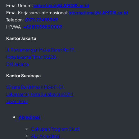
Email Umum:
sekretariat@LAMDIK.or.id
Email Kerjasama Internasional:
international@LAMDIK.or.id
Telepon :
(021) 22488349
HP/WA :
+62 81358850009
Kantor Jakarta
Jl. Rawamangun Muka Barat No.19,
Kota Jakarta Timur 13220,
DKI Jakarta
Kantor Surabaya
Wisata Bukit Mas II Blok F-01,
Lakarsantri, Kota Surabaya 60214
Jawa Timur
Akreditasi
Cakupan Program Studi
Alur Akreditasi