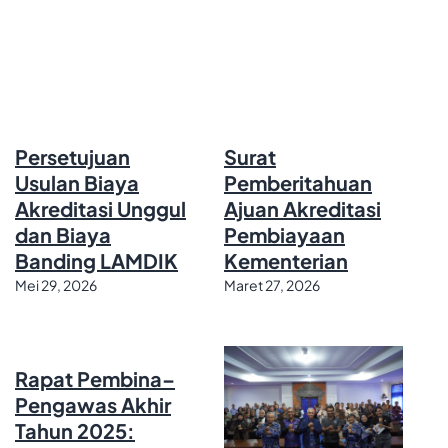
Persetujuan
Surat
Usulan Biaya
Pemberitahuan
Akreditasi Unggul
Ajuan Akreditasi
dan Biaya
Pembiayaan
Banding LAMDIK
Kementerian
Mei 29, 2026
Maret 27, 2026
Rapat Pembina–
Pengawas Akhir
Tahun 2025: