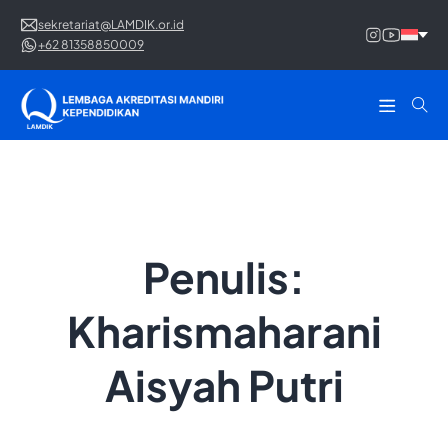
sekretariat@LAMDIK.or.id
+62 81358850009
Penulis:
Kharismaharani
Aisyah Putri