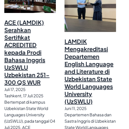
ACE (LAMDIK)
Serahkan
Sertifikat
LAMDIK
ACREDITED
Mengakreditasi
kepada Prodi
Departemen
Bahasa Inggris
English Language
UzSWLU
and Literature di
Uzbekistan 251-
Uzbekistan State
300 QS WUR
World Languages
Juli 17, 2025
University
Tashkent, 17 Juli 2025
(UzSWLU)
Bertempat di kampus
Uzbekistan State World
Juni 11, 2025
Languages University
Departemen Bahasa dan
(UzSWLU), pada tanggal 04
Sastra Inggris di Uzbekistan
Juli 2025, ACE
State World Languages