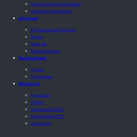
Hasil Peringkat Akreditasi
Instrumen Akreditasi
Informasi
Pengumuman Penting
Berita
Agenda
Bunga Rampai
Tentang Kami
Profile
Organisasi
Resources
Peraturan
Materi
Opini Audit 2023
Opini Audit 2022
Glosarium