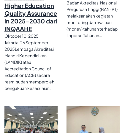
Badan Akreditasi Nasional
Higher Education
Perguruan Tinggi (BAN-PT)
Quality Assurance
melaksanakan kegiatan
in 2025-2030 dari
monitoring dan evaluasi
INQAAHE
(monev) tahunan terhadap
Laporan Tahunan…
Oktober 10, 2025
Jakarta, 26 September
2025Lembaga Akreditasi
Mandiri Kependidikan
(LAMDIK) atau
Accreditation Council of
Education (ACE) secara
resmi sudah memperoleh
pengakuan kesesuaian…