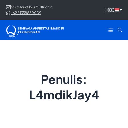
sekretariat@LAMDIK.or.id
+62 81358850009
Penulis:
L4mdikJay4