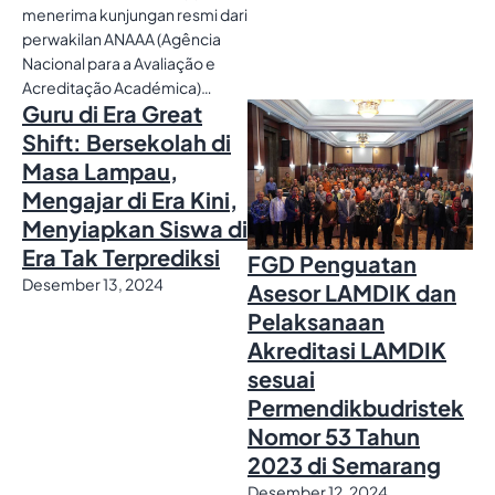
menerima kunjungan resmi dari
perwakilan ANAAA (Agência
Nacional para a Avaliação e
Acreditação Académica)…
Guru di Era Great
Shift: Bersekolah di
Masa Lampau,
Mengajar di Era Kini,
Menyiapkan Siswa di
Era Tak Terprediksi
FGD Penguatan
Desember 13, 2024
Asesor LAMDIK dan
Pelaksanaan
Akreditasi LAMDIK
sesuai
Permendikbudristek
Nomor 53 Tahun
2023 di Semarang
Desember 12, 2024