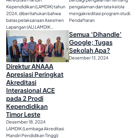
Kependidikan (LAMDIK) tahun
pengalaman dan tata kelola
2024, diberitahukan bahwa
mengakreditasi program studi.
batas pelaksanaan Asesmen
Pendaftaran
Lapangan (AL) LAMDIK…
Semua ‘Dihandle’
Google; Tugas
Sekolah Apa?
Desember 13, 2024
Direktur ANAAA
Apresiasi Peringkat
Akreditasi
Interasional ACE
pada 2 Prodi
Kependidikan
Timor Leste
Desember 18, 2024
LAMDIK (Lembaga Akreditasi
Mandiri Pendidikan Tinggi)