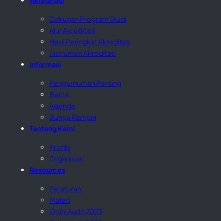
Cakupan Program Studi
Alur Akreditasi
Hasil Peringkat Akreditasi
Instrumen Akreditasi
Informasi
Pengumuman Penting
Berita
Agenda
Bunga Rampai
Tentang Kami
Profile
Organisasi
Resources
Peraturan
Materi
Opini Audit 2023