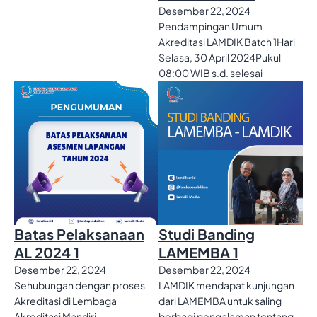
Desember 22, 2024
Pendampingan Umum
Akreditasi LAMDIK Batch 1Hari
Selasa, 30 April 2024Pukul
08:00 WIB s.d. selesai
Batas Pelaksanaan
Studi Banding
AL 2024 1
LAMEMBA 1
Desember 22, 2024
Desember 22, 2024
Sehubungan dengan proses
LAMDIK mendapat kunjungan
Akreditasi di Lembaga
dari LAMEMBA untuk saling
Akreditasi Mandiri
berbagi pengalaman tentang