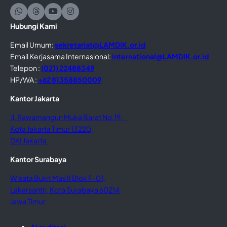
Hubungi Kami
Email Umum:
sekretariat@LAMDIK.or.id
Email Kerjasama Internasional:
international@LAMDIK.or.id
Telepon :
(021) 22488349
HP/WA :
+62 81358850009
Kantor Jakarta
Jl. Rawamangun Muka Barat No.19,
Kota Jakarta Timur 13220,
DKI Jakarta
Kantor Surabaya
Wisata Bukit Mas II Blok F-01,
Lakarsantri, Kota Surabaya 60214
Jawa Timur
Akreditasi