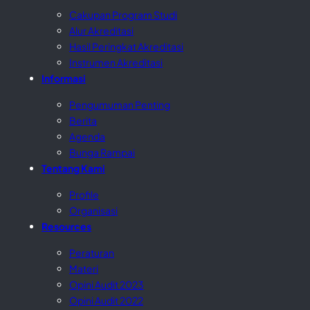
Cakupan Program Studi
Alur Akreditasi
Hasil Peringkat Akreditasi
Instrumen Akreditasi
Informasi
Pengumuman Penting
Berita
Agenda
Bunga Rampai
Tentang Kami
Profile
Organisasi
Resources
Peraturan
Materi
Opini Audit 2023
Opini Audit 2022