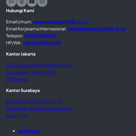
Hubungi Kami
Email Umum:
sekretariat@LAMDIK.or.id
Email Kerjasama Internasional:
international@LAMDIK.or.id
Telepon :
(021) 22488349
HP/WA :
+62 81358850009
Kantor Jakarta
Jl. Rawamangun Muka Barat No.19,
Kota Jakarta Timur 13220,
DKI Jakarta
Kantor Surabaya
Wisata Bukit Mas II Blok F-01,
Lakarsantri, Kota Surabaya 60214
Jawa Timur
Akreditasi