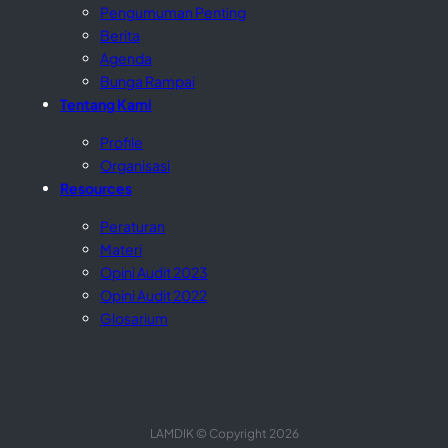
Pengumuman Penting
Berita
Agenda
Bunga Rampai
Tentang Kami
Profile
Organisasi
Resources
Peraturan
Materi
Opini Audit 2023
Opini Audit 2022
Glosarium
LAMDIK © Copyright 2026