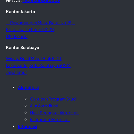
HP/WA :
+62 81358850009
Kantor Jakarta
Jl. Rawamangun Muka Barat No.19,
Kota Jakarta Timur 13220,
DKI Jakarta
Kantor Surabaya
Wisata Bukit Mas II Blok F-01,
Lakarsantri, Kota Surabaya 60214
Jawa Timur
Akreditasi
Cakupan Program Studi
Alur Akreditasi
Hasil Peringkat Akreditasi
Instrumen Akreditasi
Informasi