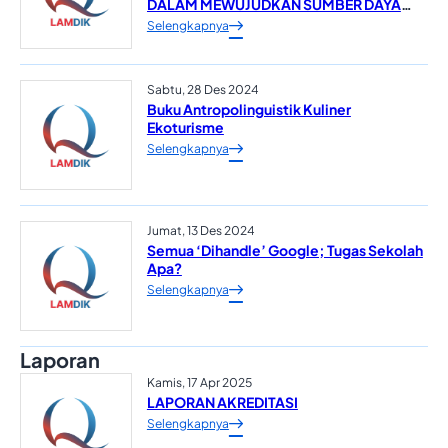
DALAM MEWUJUDKAN SUMBER DAYA
MANUSIA YANG UNGGUL*
Selengkapnya
Sabtu, 28 Des 2024
Buku Antropolinguistik Kuliner
Ekoturisme
Selengkapnya
Jumat, 13 Des 2024
Semua ‘Dihandle’ Google; Tugas Sekolah
Apa?
Selengkapnya
Laporan
Kamis, 17 Apr 2025
LAPORAN AKREDITASI
Selengkapnya