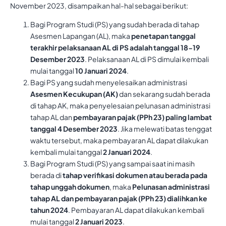
November 2023, disampaikan hal-hal sebagai berikut:
Bagi Program Studi (PS) yang sudah berada di tahap
Asesmen Lapangan (AL), maka
penetapan tanggal
terakhir pelaksanaan AL di PS adalah tanggal 18-19
Desember 2023
. Pelaksanaan AL di PS dimulai kembali
mulai tanggal
10 Januari 2024
.
Bagi PS yang sudah menyelesaikan administrasi
Asesmen Kecukupan (AK)
dan sekarang sudah berada
di tahap AK, maka penyelesaian pelunasan administrasi
tahap AL dan
pembayaran pajak (PPh 23) paling lambat
tanggal 4 Desember 2023
. Jika melewati batas tenggat
waktu tersebut, maka pembayaran AL dapat dilakukan
kembali mulai tanggal
2 Januari 2024
.
Bagi Program Studi (PS) yang sampai saat ini masih
berada di
tahap verifikasi dokumen atau berada pada
tahap unggah dokumen
, maka
Pelunasan administrasi
tahap AL dan pembayaran pajak (PPh 23) dialihkan ke
tahun 2024
. Pembayaran AL dapat dilakukan kembali
mulai tanggal
2 Januari 2023
.