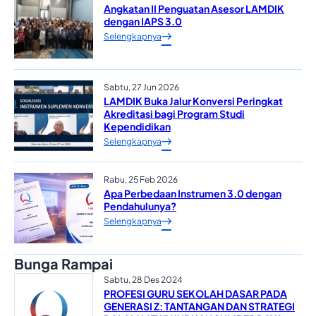
Angkatan II Penguatan Asesor LAMDIK
dengan IAPS 3.0
Selengkapnya
Sabtu, 27 Jun 2026
LAMDIK Buka Jalur Konversi Peringkat
Akreditasi bagi Program Studi
Kependidikan
Selengkapnya
Rabu, 25 Feb 2026
Apa Perbedaan Instrumen 3.0 dengan
Pendahulunya?
Selengkapnya
Bunga Rampai
Sabtu, 28 Des 2024
PROFESI GURU SEKOLAH DASAR PADA
GENERASI Z: TANTANGAN DAN STRATEGI