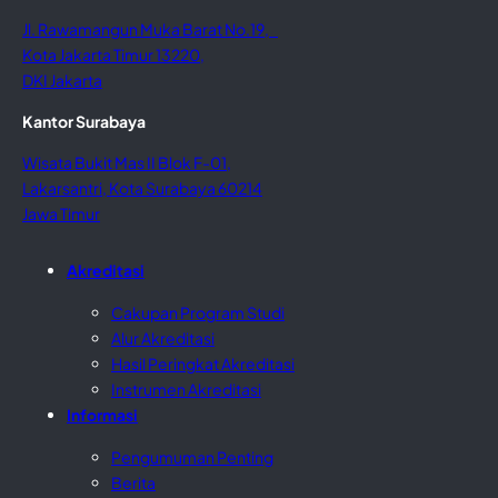
Jl. Rawamangun Muka Barat No.19,
Kota Jakarta Timur 13220,
DKI Jakarta
Kantor Surabaya
Wisata Bukit Mas II Blok F-01,
Lakarsantri, Kota Surabaya 60214
Jawa Timur
Akreditasi
Cakupan Program Studi
Alur Akreditasi
Hasil Peringkat Akreditasi
Instrumen Akreditasi
Informasi
Pengumuman Penting
Berita