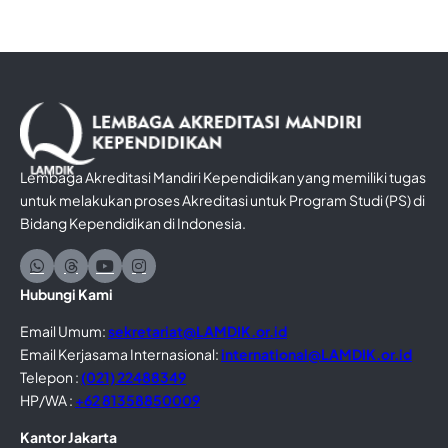
Lembaga Akreditasi Mandiri Kependidikan yang memiliki tugas
untuk melakukan proses Akreditasi untuk Program Studi (PS) di
Bidang Kependidikan di Indonesia.
Hubungi Kami
Email Umum:
sekretariat@LAMDIK.or.id
Email Kerjasama Internasional:
international@LAMDIK.or.id
Telepon :
(021) 22488349
HP/WA :
+62 81358850009
Kantor Jakarta