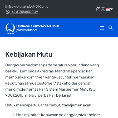
sekretariat@LAMDIK.or.id
+62 81358850009
Kebijakan Mutu
Dengan berpedoman pada peraturan perundang yang
berlaku, Lembaga Akreditasi Mandiri Kependidikan
mempunyai komitmen yang kuat untuk memuaskan
kebutuhan semua customer / stakeholder dengan
mengimplementasikan Sistem Manajemen Mutu ISO
9001:2015, melalui perbaikan berlanjut.
Untuk mencapai tujuan tersebut, Manajemen akan :
Meningkatkan kepuasan pelanggan/stakeholder