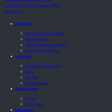
Lakarsantri, Kota Surabaya 60214
Jawa Timur
Akreditasi
Cakupan Program Studi
Alur Akreditasi
Hasil Peringkat Akreditasi
Instrumen Akreditasi
Informasi
Pengumuman Penting
Berita
Agenda
Bunga Rampai
Tentang Kami
Profile
Organisasi
Resources