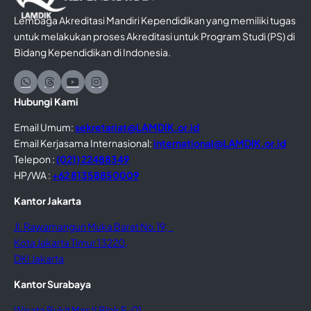
Lembaga Akreditasi Mandiri Kependidikan yang memiliki tugas
untuk melakukan proses Akreditasi untuk Program Studi (PS) di
Bidang Kependidikan di Indonesia.
Hubungi Kami
Email Umum:
sekretariat@LAMDIK.or.id
Email Kerjasama Internasional:
international@LAMDIK.or.id
Telepon :
(021) 22488349
HP/WA :
+62 81358850009
Kantor Jakarta
Jl. Rawamangun Muka Barat No.19,
Kota Jakarta Timur 13220,
DKI Jakarta
Kantor Surabaya
Wisata Bukit Mas II Blok F-01,