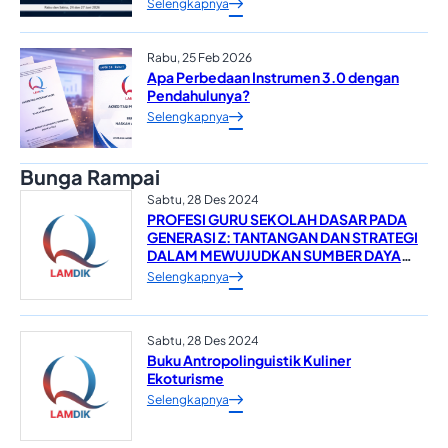
Selengkapnya
Rabu, 25 Feb 2026
Apa Perbedaan Instrumen 3.0 dengan
Pendahulunya?
Selengkapnya
Bunga Rampai
Sabtu, 28 Des 2024
PROFESI GURU SEKOLAH DASAR PADA
GENERASI Z: TANTANGAN DAN STRATEGI
DALAM MEWUJUDKAN SUMBER DAYA
MANUSIA YANG UNGGUL*
Selengkapnya
Sabtu, 28 Des 2024
Buku Antropolinguistik Kuliner
Ekoturisme
Selengkapnya