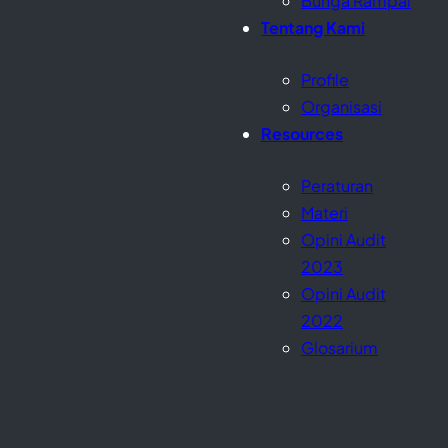
Bunga Rampai
Tentang Kami
Profile
Organisasi
Resources
Peraturan
Materi
Opini Audit
2023
Opini Audit
2022
Glosarium