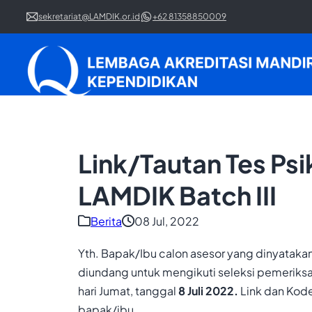
sekretariat@LAMDIK.or.id
+62 81358850009
Link/Tautan Tes Ps
LAMDIK Batch III
Berita
08 Jul, 2022
Yth. Bapak/Ibu calon asesor yang dinyataka
diundang untuk mengikuti seleksi pemeriksa
hari Jumat, tanggal
8 Juli 2022.
Link dan Kode
bapak/ibu.