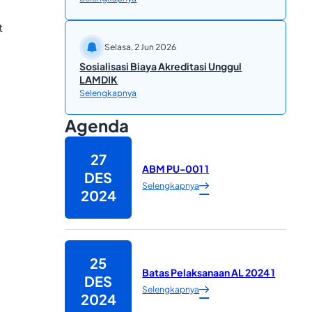
t
Selasa, 2 Jun 2026
Sosialisasi Biaya Akreditasi Unggul
LAMDIK
Selengkapnya
Agenda
27
ABM PU-001 1
DES
Selengkapnya
2024
25
Batas Pelaksanaan AL 2024 1
DES
Selengkapnya
2024