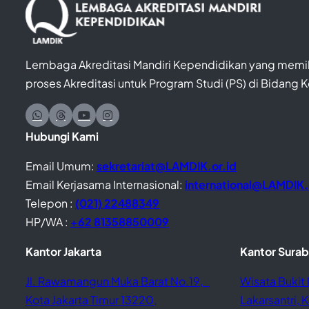
Lembaga Akreditasi Mandiri Kependidikan yang memil
proses Akreditasi untuk Program Studi (PS) di Bidang 
Hubungi Kami
Email Umum:
sekretariat@LAMDIK.or.id
Email Kerjasama Internasional:
international@LAMDIK.
Telepon :
(021) 22488349
HP/WA :
+62 81358850009
Kantor Jakarta
Kantor Sura
Jl. Rawamangun Muka Barat No.19,
Wisata Bukit 
Kota Jakarta Timur 13220,
Lakarsantri,