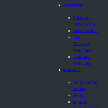
Akreditasi
Cakupan
Program Studi
Alur Akreditasi
Hasil
Peringkat
Akreditasi
Instrumen
Akreditasi
Informasi
Pengumuman
Penting
Berita
Agenda