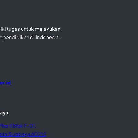
iki tugas untuk melakukan
Kependidikan di Indonesia.
or.id
baya
Mas II Blok F-01,
 Kota Surabaya 60214