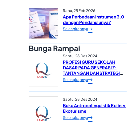
Rabu, 25 Feb 2026
Apa Perbedaan Instrumen 3.0
dengan Pendahulunya?
Selengkapnya
Bunga Rampai
Sabtu, 28 Des 2024
PROFESI GURU SEKOLAH
DASAR PADA GENERASI Z:
TANTANGAN DAN STRATEGI
DALAM MEWUJUDKAN
Selengkapnya
SUMBER DAYA MANUSIA
YANG UNGGUL*
Sabtu, 28 Des 2024
Buku Antropolinguistik Kuliner
Ekoturisme
Selengkapnya