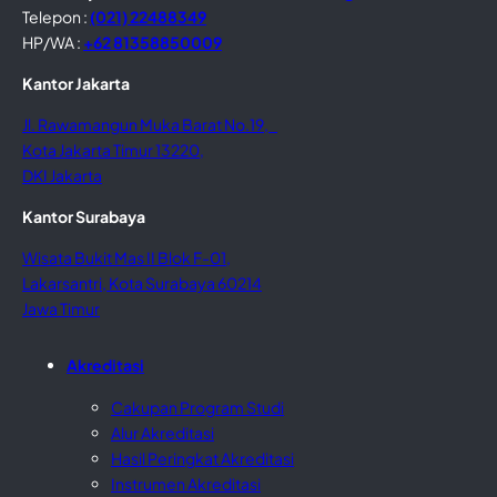
Telepon :
(021) 22488349
HP/WA :
+62 81358850009
Kantor Jakarta
Jl. Rawamangun Muka Barat No.19,
Kota Jakarta Timur 13220,
DKI Jakarta
Kantor Surabaya
Wisata Bukit Mas II Blok F-01,
Lakarsantri, Kota Surabaya 60214
Jawa Timur
Akreditasi
Cakupan Program Studi
Alur Akreditasi
Hasil Peringkat Akreditasi
Instrumen Akreditasi