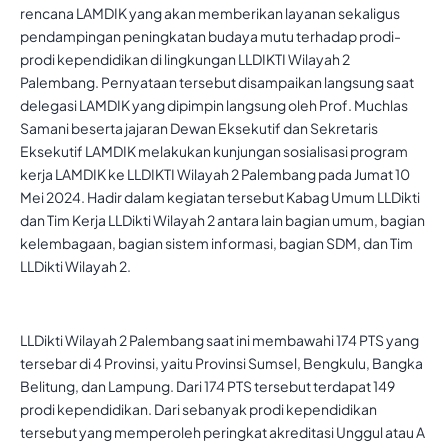
rencana LAMDIK yang akan memberikan layanan sekaligus
pendampingan peningkatan budaya mutu terhadap prodi-
prodi kependidikan di lingkungan LLDIKTI Wilayah 2
Palembang. Pernyataan tersebut disampaikan langsung saat
delegasi LAMDIK yang dipimpin langsung oleh Prof. Muchlas
Samani beserta jajaran Dewan Eksekutif dan Sekretaris
Eksekutif LAMDIK melakukan kunjungan sosialisasi program
kerja LAMDIK ke LLDIKTI Wilayah 2 Palembang pada Jumat 10
Mei 2024. Hadir dalam kegiatan tersebut Kabag Umum LLDikti
dan Tim Kerja LLDikti Wilayah 2 antara lain bagian umum, bagian
kelembagaan, bagian sistem informasi, bagian SDM, dan Tim
LLDikti Wilayah 2.
LLDikti Wilayah 2 Palembang saat ini membawahi 174 PTS yang
tersebar di 4 Provinsi, yaitu Provinsi Sumsel, Bengkulu, Bangka
Belitung, dan Lampung. Dari 174 PTS tersebut terdapat 149
prodi kependidikan. Dari sebanyak prodi kependidikan
tersebut yang memperoleh peringkat akreditasi Unggul atau A