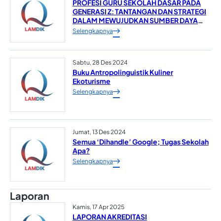
PROFESI GURU SEKOLAH DASAR PADA
GENERASI Z: TANTANGAN DAN STRATEGI
DALAM MEWUJUDKAN SUMBER DAYA
MANUSIA YANG UNGGUL*
Selengkapnya
Sabtu, 28 Des 2024
Buku Antropolinguistik Kuliner
Ekoturisme
Selengkapnya
Jumat, 13 Des 2024
Semua ‘Dihandle’ Google; Tugas Sekolah
Apa?
Selengkapnya
Laporan
Kamis, 17 Apr 2025
LAPORAN AKREDITASI