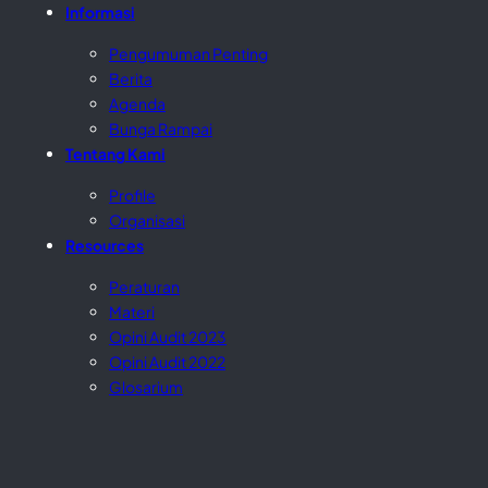
Informasi
Pengumuman Penting
Berita
Agenda
Bunga Rampai
Tentang Kami
Profile
Organisasi
Resources
Peraturan
Materi
Opini Audit 2023
Opini Audit 2022
Glosarium