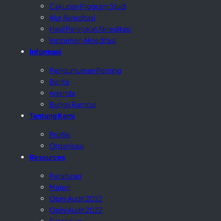
Cakupan Program Studi
Alur Akreditasi
Hasil Peringkat Akreditasi
Instrumen Akreditasi
Informasi
Pengumuman Penting
Berita
Agenda
Bunga Rampai
Tentang Kami
Profile
Organisasi
Resources
Peraturan
Materi
Opini Audit 2023
Opini Audit 2022