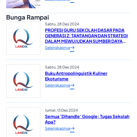
Bunga Rampai
Sabtu, 28 Des 2024
PROFESI GURU SEKOLAH DASAR PADA
GENERASI Z: TANTANGAN DAN STRATEGI
DALAM MEWUJUDKAN SUMBER DAYA
MANUSIA YANG UNGGUL*
Selengkapnya
Sabtu, 28 Des 2024
Buku Antropolinguistik Kuliner
Ekoturisme
Selengkapnya
Jumat, 13 Des 2024
Semua ‘Dihandle’ Google; Tugas Sekolah
Apa?
Selengkapnya