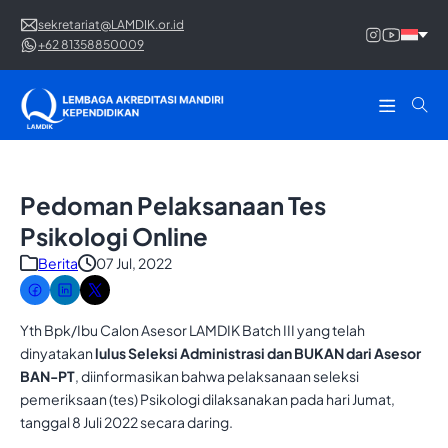
sekretariat@LAMDIK.or.id
+62 81358850009
Pedoman Pelaksanaan Tes
Psikologi Online
Berita
07 Jul, 2022
Yth Bpk/Ibu Calon Asesor LAMDIK Batch III yang telah
dinyatakan
lulus Seleksi Administrasi dan BUKAN dari Asesor
BAN-PT
, diinformasikan bahwa pelaksanaan seleksi
pemeriksaan (tes) Psikologi dilaksanakan pada hari Jumat,
tanggal 8 Juli 2022 secara daring.