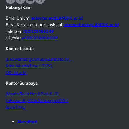
Hubungi Kami
Email Umum:
sekretariat@LAMDIK.or.id
Email Kerjasama Internasional:
international@LAMDIK.or.id
Telepon :
(021) 22488349
HP/WA :
+62 81358850009
Kantor Jakarta
Jl. Rawamangun Muka Barat No.19,
Kota Jakarta Timur 13220,
DKI Jakarta
Kantor Surabaya
Wisata Bukit Mas II Blok F-01,
Lakarsantri, Kota Surabaya 60214
Jawa Timur
Akreditasi