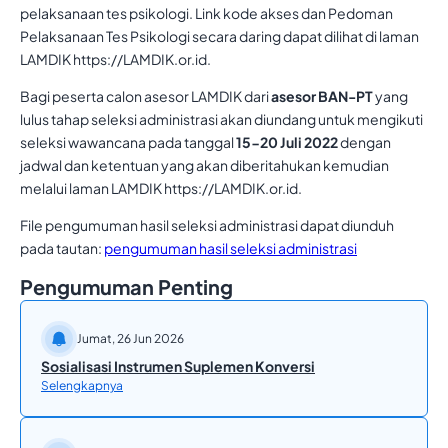
pelaksanaan tes psikologi. Link kode akses dan Pedoman
Pelaksanaan Tes Psikologi secara daring dapat dilihat di laman
LAMDIK https://LAMDIK.or.id.
Bagi peserta calon asesor LAMDIK dari
asesor BAN-PT
yang
lulus tahap seleksi administrasi akan diundang untuk mengikuti
seleksi wawancana pada tanggal
15-20 Juli 2022
dengan
jadwal dan ketentuan yang akan diberitahukan kemudian
melalui laman LAMDIK https://LAMDIK.or.id.
File pengumuman hasil seleksi administrasi dapat diunduh
pada tautan:
pengumuman hasil seleksi administrasi
Pengumuman Penting
Jumat, 26 Jun 2026
Sosialisasi Instrumen Suplemen Konversi
Selengkapnya