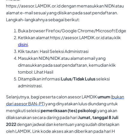
https://asesor.LAMDIK.or.id dengan memasukkan NIDN atau
alamat e-mail sesuai yang diisikan pada saat pendaftaran.
Langkah-langkahnya sebagai berikut:
Buka
browser
Firefox/Google Chrome/Microsoft Edge
Ketikkan alamat https://asesor.LAMDIK.or.id atau klik
disini
.
Klik tautan: Hasil Seleksi Administrasi
Masukkan NIDN/NIDK atau alamat email yang
dimasukkan pada saat pendaftaran, kemudian klik
tombol: Lihat Hasil
Ditampilkan informasi
Lulus
/
Tidak Lulus
seleksi
administrasi.
Selanjutnya, bagi peserta calon asesor LAMDIK
umum
(
bukan
dari asesor BAN-PT
) yang dinyatakan lulus diundang untuk
mengikuti seleksi
pemeriksaan (tes) psikologi
yang akan
dilaksanakan secara
daring
pada hari
Jumat, tanggal 8 Juli
2022
dengan jadwal dan ketentuan yang sudah ditetapkan
oleh LAMDIK. Link kode akses akan diberikan pada hari H