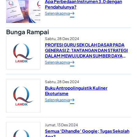
Apa Perbedaan Instrumen 3.0 dengan
Pendahulunya?
Selengkapnya
Bunga Rampai
Sabtu, 28 Des 2024
PROFESI GURU SEKOLAH DASAR PADA
GENERASI Z: TANTANGAN DAN STRATEGI
DALAM MEWUJUDKAN SUMBER DAYA
MANUSIA YANG UNGGUL*
Selengkapnya
Sabtu, 28 Des 2024
Buku Antropolinguistik Kuliner
Ekoturisme
Selengkapnya
Jumat, 13 Des 2024
Semua ‘Dihandle’ Google; Tugas Sekolah
Apa?