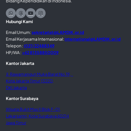
Bidang Kependidikan di Indonesia.
Hubungi Kami
Email Umum:
sekretariat@LAMDIK.or.id
Email Kerjasama Internasional:
international@LAMDIK.or.id
Telepon :
(021) 22488349
HP/WA :
+62 81358850009
Kantor Jakarta
Jl. Rawamangun Muka Barat No.19,
Kota Jakarta Timur 13220,
DKI Jakarta
Kantor Surabaya
Wisata Bukit Mas II Blok F-01,
Lakarsantri, Kota Surabaya 60214
Jawa Timur