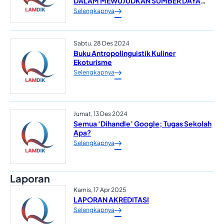
DALAM MEWUJUDKAN SUMBER DAYA
MANUSIA YANG UNGGUL*
Selengkapnya
Sabtu, 28 Des 2024
Buku Antropolinguistik Kuliner
Ekoturisme
Selengkapnya
Jumat, 13 Des 2024
Semua ‘Dihandle’ Google; Tugas Sekolah
Apa?
Selengkapnya
Laporan
Kamis, 17 Apr 2025
LAPORAN AKREDITASI
Selengkapnya