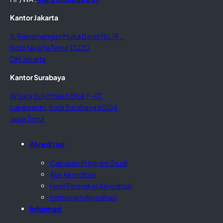
Kantor Jakarta
Jl. Rawamangun Muka Barat No.19,
Kota Jakarta Timur 13220,
DKI Jakarta
Kantor Surabaya
Wisata Bukit Mas II Blok F-01,
Lakarsantri, Kota Surabaya 60214
Jawa Timur
Akreditasi
Cakupan Program Studi
Alur Akreditasi
Hasil Peringkat Akreditasi
Instrumen Akreditasi
Informasi