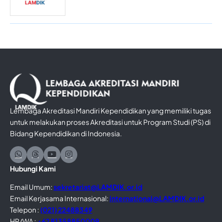
Lembaga Akreditasi Mandiri Kependidikan yang memiliki tugas
untuk melakukan proses Akreditasi untuk Program Studi (PS) di
Bidang Kependidikan di Indonesia.
Hubungi Kami
Email Umum:
sekretariat@LAMDIK.or.id
Email Kerjasama Internasional:
international@LAMDIK.or.id
Telepon :
(021) 22488349
HP/WA :
+62 81358850009