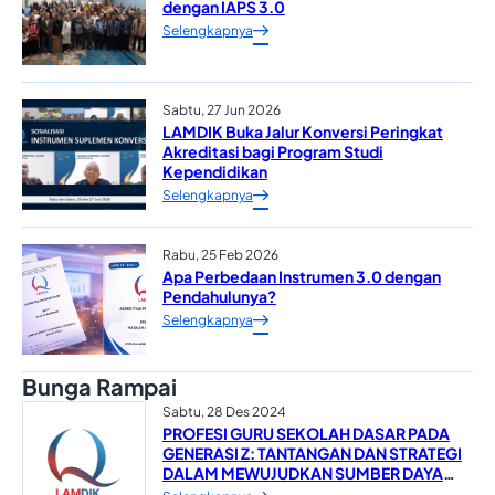
dengan IAPS 3.0
Selengkapnya
Sabtu, 27 Jun 2026
LAMDIK Buka Jalur Konversi Peringkat
Akreditasi bagi Program Studi
Kependidikan
Selengkapnya
Rabu, 25 Feb 2026
Apa Perbedaan Instrumen 3.0 dengan
Pendahulunya?
Selengkapnya
Bunga Rampai
Sabtu, 28 Des 2024
PROFESI GURU SEKOLAH DASAR PADA
GENERASI Z: TANTANGAN DAN STRATEGI
DALAM MEWUJUDKAN SUMBER DAYA
MANUSIA YANG UNGGUL*