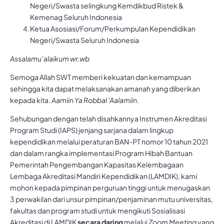
Negeri/Swasta selingkung Kemdikbud Ristek &
Kemenag Seluruh Indonesia
Ketua Asosiasi/Forum/Perkumpulan Kependidikan
Negeri/Swasta Seluruh Indonesia
Assalamu’alaikum wr.wb
Semoga Allah SWT memberi kekuatan dan kemampuan
sehingga kita dapat melaksanakan amanah yang diberikan
kepada kita.
Aamiin Ya Robbal ‘Aalamiin
.
Sehubungan dengan telah disahkannya Instrumen Akreditasi
Program Studi (IAPS) jenjang sarjana dalam lingkup
kependidikan melalui peraturan BAN-PT nomor 10 tahun 2021
dan dalam rangka implementasi Program Hibah Bantuan
Pemerintah Pengembangan Kapasitas Kelembagaan
Lembaga Akreditasi Mandiri Kependidikan (LAMDIK), kami
mohon kepada pimpinan perguruan tinggi untuk menugaskan
3 perwakilan dari unsur pimpinan/penjaminan mutu universitas,
fakultas dan program studi untuk mengikuti Sosialisasi
Akreditasi di LAMDIK
secara daring
melalui
Zoom Meeting
yang