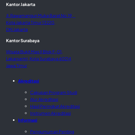
Kantor Jakarta
Jl. Rawamangun Muka Barat No.19,
Kota Jakarta Timur 13220,
DKI Jakarta
Kantor Surabaya
Wisata Bukit Mas II Blok F-01,
Lakarsantri, Kota Surabaya 60214
Jawa Timur
Akreditasi
Cakupan Program Studi
Alur Akreditasi
Hasil Peringkat Akreditasi
Instrumen Akreditasi
Informasi
Pengumuman Penting