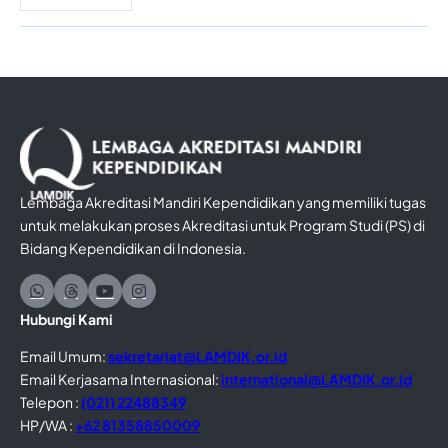
Lembaga Akreditasi Mandiri Kependidikan yang memiliki tugas
untuk melakukan proses Akreditasi untuk Program Studi (PS) di
Bidang Kependidikan di Indonesia.
Hubungi Kami
Email Umum:
sekretariat@LAMDIK.or.id
Email Kerjasama Internasional:
international@LAMDIK.or.id
Telepon :
(021) 22488349
HP/WA :
+62 81358850009