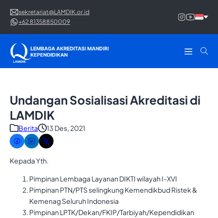
sekretariat@LAMDIK.or.id
+62 81358850009
Undangan Sosialisasi Akreditasi di
LAMDIK
Berita
13 Des, 2021
Kepada Yth.
Pimpinan Lembaga Layanan DIKTI wilayah I-XVI
Pimpinan PTN/PTS selingkung Kemendikbud Ristek &
Kemenag Seluruh Indonesia
Pimpinan LPTK/Dekan/FKIP/Tarbiyah/Kependidikan