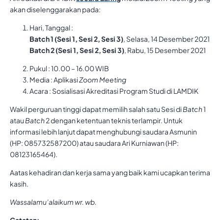
akan diselenggarakan pada:
Hari, Tanggal :
Batch 1 (Sesi 1, Sesi 2, Sesi 3)
, Selasa, 14 Desember 2021
Batch 2 (Sesi 1, Sesi 2, Sesi 3)
, Rabu, 15 Desember 2021
Pukul : 10.00 – 16.00 WIB
Media : Aplikasi
Zoom Meeting
Acara : Sosialisasi Akreditasi Program Studi di LAMDIK
Wakil perguruan tinggi dapat memilih salah satu Sesi di
Batch
1
atau
Batch
2 dengan ketentuan teknis terlampir. Untuk
informasi lebih lanjut dapat menghubungi saudara Asmunin
(HP: 085732587200) atau saudara Ari Kurniawan (HP:
08123165464).
Aatas kehadiran dan kerja sama yang baik kami ucapkan terima
kasih.
Wassalamu’alaikum wr. wb.