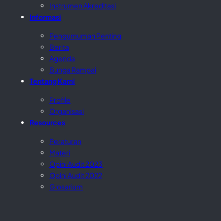
Instrumen Akreditasi
Informasi
Pengumuman Penting
Berita
Agenda
Bunga Rampai
Tentang Kami
Profile
Organisasi
Resources
Peraturan
Materi
Opini Audit 2023
Opini Audit 2022
Glosarium