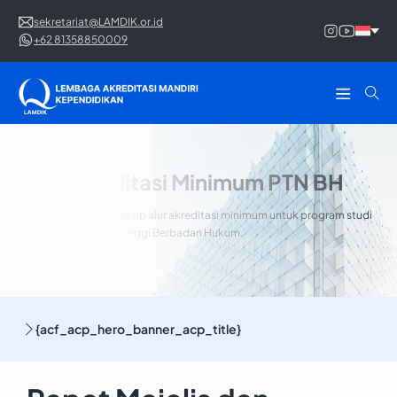
sekretariat@LAMDIK.or.id
+62 81358850009
Alur Akreditasi Minimum PTN BH
Pahami panduan lengkap alur akreditasi minimum untuk program studi
di bawah Perguruan Tinggi Berbadan Hukum.
{acf_acp_hero_banner_acp_title}