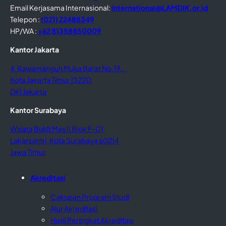
Email Kerjasama Internasional:
international@LAMDIK.or.id
Telepon :
(021) 22488349
HP/WA :
+62 81358850009
Kantor Jakarta
Jl. Rawamangun Muka Barat No.19,
Kota Jakarta Timur 13220,
DKI Jakarta
Kantor Surabaya
Wisata Bukit Mas II Blok F-01,
Lakarsantri, Kota Surabaya 60214
Jawa Timur
Akreditasi
Cakupan Program Studi
Alur Akreditasi
Hasil Peringkat Akreditasi