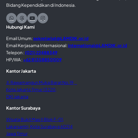
Bidang Kependidikan di Indonesia.
Hubungi Kami
Email Umum:
sekretariat@LAMDIK.or.id
Email Kerjasama Internasional:
international@LAMDIK.or.id
Telepon :
(021) 22488349
HP/WA :
+62 81358850009
Kantor Jakarta
Jl. Rawamangun Muka Barat No.19,
Kota Jakarta Timur 13220,
DKI Jakarta
Kantor Surabaya
Wisata Bukit Mas II Blok F-01,
Lakarsantri, Kota Surabaya 60214
Jawa Timur