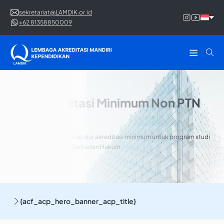
sekretariat@LAMDIK.or.id
+62 81358850009
Alur Akreditasi Minimum Non PTN
BH
Pahami panduan lengkap alur akreditasi minimum untuk program studi
non Perguruan Tinggi Berbadan Hukum.
{acf_acp_hero_banner_acp_title}